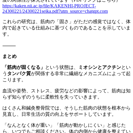
https://kaken.nii.ac.jp/file/KAKENHI-PROJECT-
24300221/24300221seika.pdf?utm_source=chatgpt.com
これらの研究は、筋肉の「固さ」がただの感覚ではなく、体
内で起きている仕組みに基づくものであることを示していま
す。
⸻
まとめ
「筋肉が固くなる」
という状態は、
ミオシンとアクチン
とい
う
タンパク質
が関係する非常に繊細なメカニズムによって起
こります。
血流や姿勢、ストレス、疲労などの影響によって、筋肉は知
らず知らずのうちに柔軟性を失っていきます。
はくさん和鍼灸整骨院では、そうした筋肉の状態を根本から
見直し、日常生活の質の向上をサポートしています。
「なんとなく体が重い」「筋肉が動かしにくい」と感じた
ら、いつでもご相談ください。体の内側から健康を整えてい