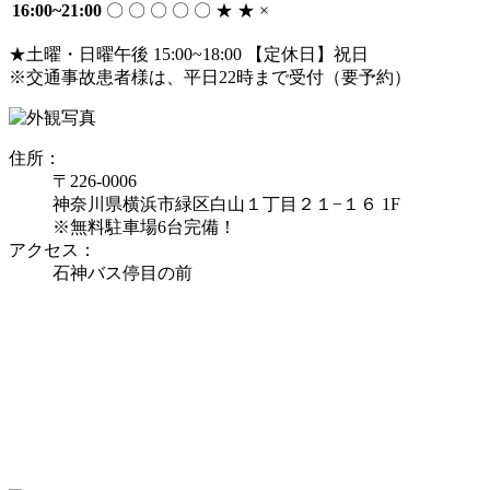
16:00~21:00
〇
〇
〇
〇
〇
★
★
×
★⼟曜・⽇曜午後 15:00~18:00 【定休日】祝⽇
※交通事故患者様は、平⽇22時まで受付（要予約）
住所：
〒226-0006
神奈川県横浜市緑区白山１丁目２１−１６ 1F
※無料駐車場6台完備！
アクセス：
石神バス停目の前