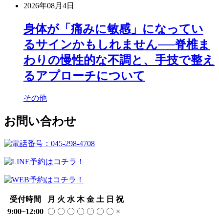
2026年08月4日
身体が「痛みに敏感」になってい
るサインかもしれません──脊椎ま
わりの慢性的な不調と、手技で整え
るアプローチについて
その他
お問い合わせ
受付時間
月
火
水
木
金
土
日
祝
9:00~12:00
〇
〇
〇
〇
〇
〇
〇
×