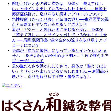
腕を上げたときの鋭い痛みは、身体が「整えてほし
い」とサインを出しているかもしれません ── 肩峰下
疼痛症候群と、巡りを取り戻すアプローチについて
急性腰痛（ぎっくり腰）と気血の巡り──東洋医学の視
点と最新エビデンスから見るケアの大切さ
肩が「ガクッ」と外れた後に感じる不安は、身体が
「整えてほしい」とサインを出しているかもしれませ
ん ── 肩関節脱臼後の身体全体の巡りを取り戻すアプ
ローチについて
身体が「痛みに敏感」になっているサインかもしれま
せん──脊椎まわりの慢性的な不調と、手技で整えるア
プローチについて
肩の重だるさや動かしにくさは、身体が「整えてほし
い」とサインを出しているかもしれません ─ 肩関節の
硬さと、巡りを取り戻す手技・鍼灸のはなし