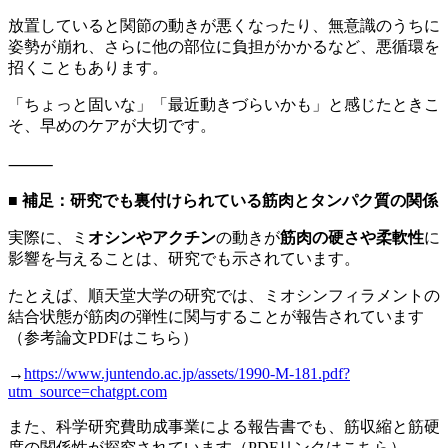
放置していると関節の動きが悪くなったり、無意識のうちに
姿勢が崩れ、さらに他の部位に負担がかかるなど、悪循環を
招くこともあります。
「ちょっと固いな」「最近動きづらいかも」と感じたときこ
そ、早めのケアが大切です。
⸻
■ 補足：研究でも裏付けられている筋肉とタンパク質の関係
実際に、ミ
オシンやアクチン
の動きが
筋肉の硬さや柔軟性
に
影響を与えることは、研究でも示されています。
たとえば、順天堂大学の研究では、ミオシンフィラメントの
結合状態が筋肉の弾性に関与することが報告されています
（参考論文PDFはこちら）
→
https://www.juntendo.ac.jp/assets/1990-M-181.pdf?
utm_source=chatgpt.com
また、科学研究費助成事業による報告書でも、筋収縮と筋硬
度の関係性が探究されています（PDFリンクはこちら）