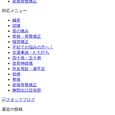
産後骨盤矯正
対応メニュー
鍼灸
頭痛
首の痛み
骨格・骨盤矯正
猫背矯正
不妊でお悩みの方へ！
交通事故・むち打ち
四十肩・五十肩
坐骨神経痛
外反母趾・扁平足
捻挫
整体
産後骨盤矯正
胸郭出口症候群
最近の投稿