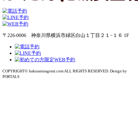
〒226-0006 神奈川県横浜市緑区白山１丁目２１−１６ 1F
COPYRIGHT© hakusannagomi.com ALL RIGHTS RESERVED. Design by
PORTALS